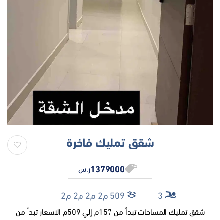
شقق تمليك فاخرة
1379000
ر.س
3
509 م2 م2 م2 م2
شقق تمليك المساحات تبدأ من 157م إلي 509م الاسعار تبدأ من