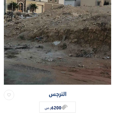
النرجس
6200
ر.س