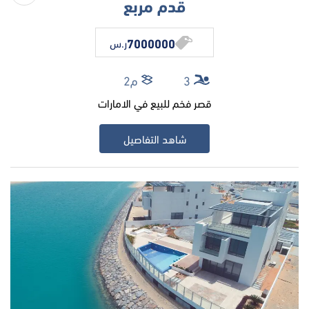
قدم مربع
7000000
ر.س
3
م2
قصر فخم للبيع في الامارات
شاهد التفاصيل