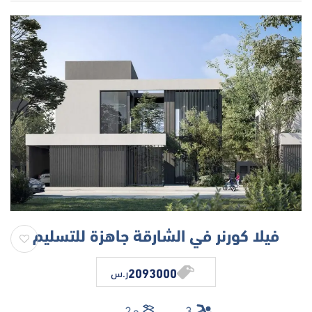
فيلا كورنر في الشارقة جاهزة للتسليم
2093000
ر.س
3
م2