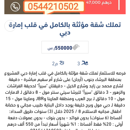
تملك شقة مؤثثة بالكامل في قلب إمارة
دبي
550000
ر.س
3
م2
فرصه للاستثمار تملك شقة مؤثثة بالكامل في قلب إمارة دبي المشروع
بمنطقة البرشاء جنوب (أرجان) على شارع أم سقيم مباشرة - دقيقة
لشارع محمد بن زايد وشارع الخيل - دقيقتان "سيراً" لحديقة الفراشات
والزهور - 3 دقائق "سيراً" للبرشا سيتي سنتر مول - 8 دقائق لـ الامارات
مول - 10 دقائق لـ برج العرب ومنطقة المارينا وJBR ومارينا مول - 15
دقيقة لـ دبي مول وبرج خليفة يوجد داخل البناية طبيب مجاني و حضانة
اطفال مجانيه الاستلام 8 / 2025 خلال (3) سنوات طريق السداد:
أقساط (6 سنوات) بدون فوائد - بدون بنوك - بدون عمولات دفعة
أولى : 20% فقط أقساط : 1% شهرياً أسعار تبدأ من 550 ألف درهم
فقط للحجز والمعاينة+971544210502