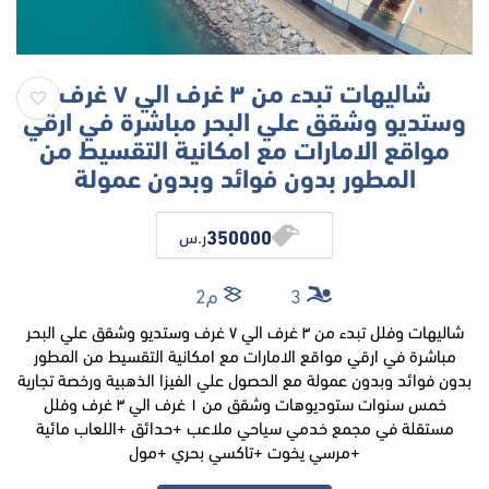
شاليهات تبدء من ٣ غرف الي ٧ غرف
وستديو وشقق علي البحر مباشرة في ارقي
مواقع الامارات مع امكانية التقسيط من
المطور بدون فوائد وبدون عمولة
350000
ر.س
3
م2
شاليهات وفلل تبدء من ٣ غرف الي ٧ غرف وستديو وشقق علي البحر
مباشرة في ارقي مواقع الامارات مع امكانية التقسيط من المطور
بدون فوائد وبدون عمولة مع الحصول علي الفيزا الذهبية ورخصة تجارية
خمس سنوات ستوديوهات وشقق من ١ غرف الي ٣ غرف وفلل
مستقلة في مجمع خدمي سياحي ملاعب +حدائق +اللعاب مائية
+مرسي يخوت +تاكسي بحري +مول