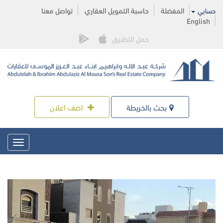
المفضلة
حاسبة التمويل العقاري
تواصل معنا
حسابي
English
حمل التطبيق
بحث بالخريطة
اضف اعلان
Toggle
igation