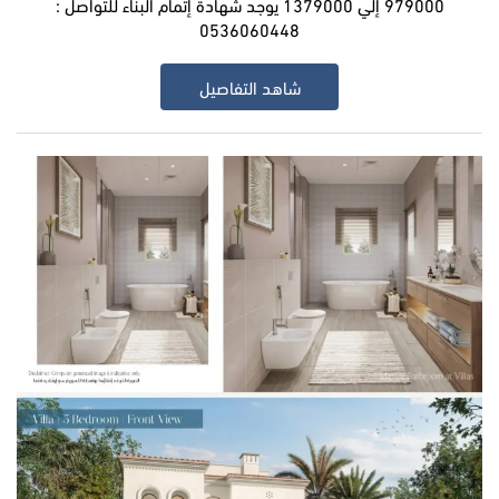
979000 إلي 1379000 يوجد شهادة إتمام البناء للتواصل :
0536060448
شاهد التفاصيل