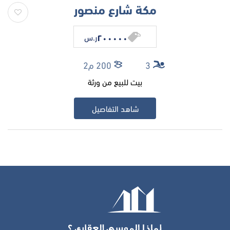
مكة شارع منصور
٢٠٠٠٠٠
ر.س
3
200 م2
بيت للبيع من ورثة
شاهد التفاصيل