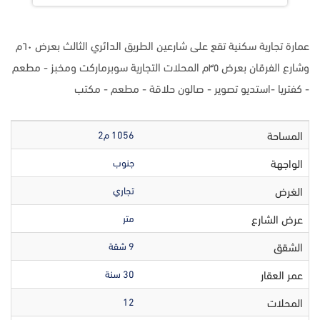
عمارة تجارية سكنية تقع على شارعين الطريق الدائري الثالث بعرض ٦٠م
وشارع الفرقان بعرض ٣٥م المحلات التجارية سوبرماركت ومخبز - مطعم
- كفتريا -استديو تصوير - صالون حلاقة - مطعم - مكتب
المساحة
1056 م2
الواجهة
جنوب
الغرض
تجاري
عرض الشارع
متر
الشقق
9 شقة
عمر العقار
30 سنة
المحلات
12