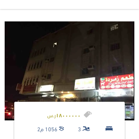
١٨٠٠٠٠٠٠
ر.س
3
1056 م2