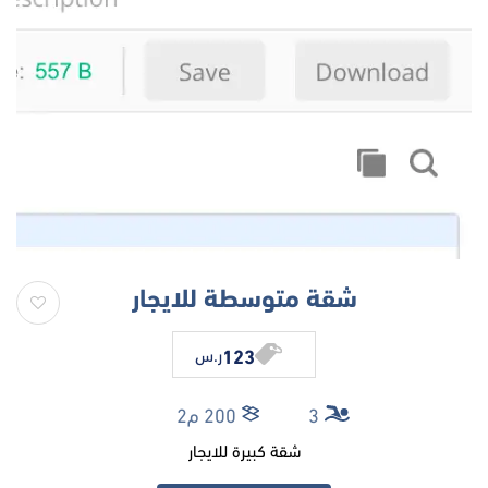
شقة متوسطة للايجار
123
ر.س
3
200 م2
شقة كبيرة للايجار