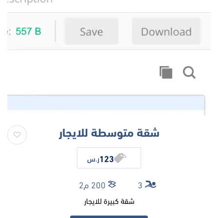
شقة متوسطة للايجار
123
ر.س
3
200 م2
شقة كبيرة للايجار