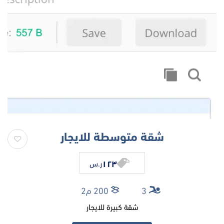
شقة متوسطة للايجار
١٢٣
ر.س
3
200 م2
شقة كبيرة للايجار