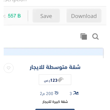
شقة متوسطة للايجار
123
ر.س
3
200 م2
شقة كبيرة للايجار