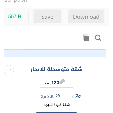
شقة متوسطة للايجار
123
ر.س
3
200 م2
شقة كبيرة للايجار