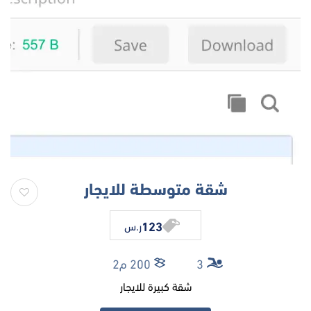
شقة متوسطة للايجار
123
ر.س
3
200 م2
شقة كبيرة للايجار