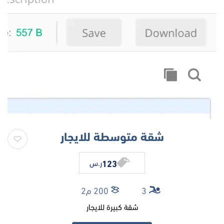
شقة متوسطة للايجار
123
ر.س
3
200 م2
شقة كبيرة للايجار