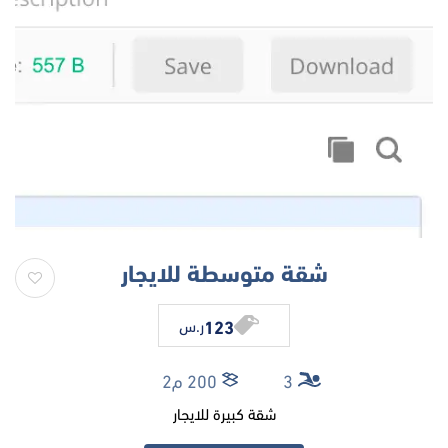
شقة متوسطة للايجار
123
ر.س
3
200 م2
شقة كبيرة للايجار