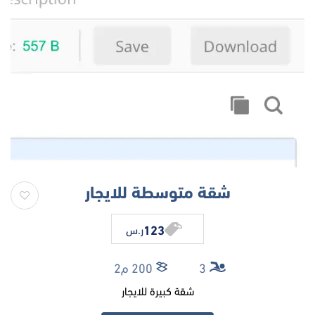
شقة متوسطة للايجار
123
ر.س
3
200 م2
شقة كبيرة للايجار