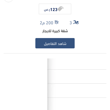
123
ر.س
3
200 م2
شقة كبيرة للايجار
شاهد التفاصيل