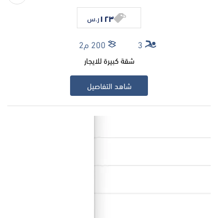
١٢٣
ر.س
3
200 م2
شقة كبيرة للايجار
شاهد التفاصيل