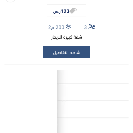
123
ر.س
3
200 م2
شقة كبيرة للايجار
شاهد التفاصيل