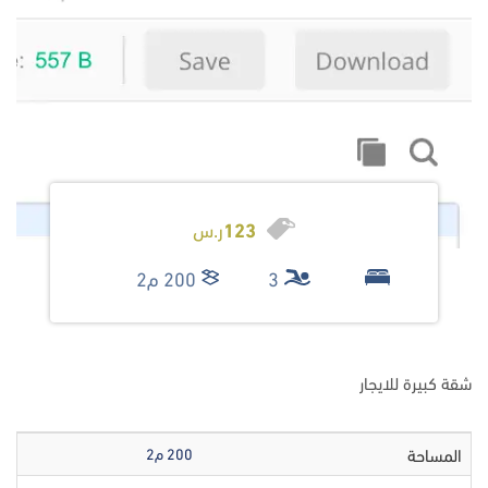
123
ر.س
3
200 م2
شقة كبيرة للايجار
المساحة
200 م2