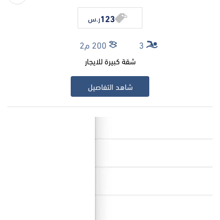
123
ر.س
3
200 م2
شقة كبيرة للايجار
شاهد التفاصيل