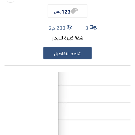
123
ر.س
3
200 م2
شقة كبيرة للايجار
شاهد التفاصيل