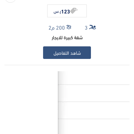
123
ر.س
3
200 م2
شقة كبيرة للايجار
شاهد التفاصيل