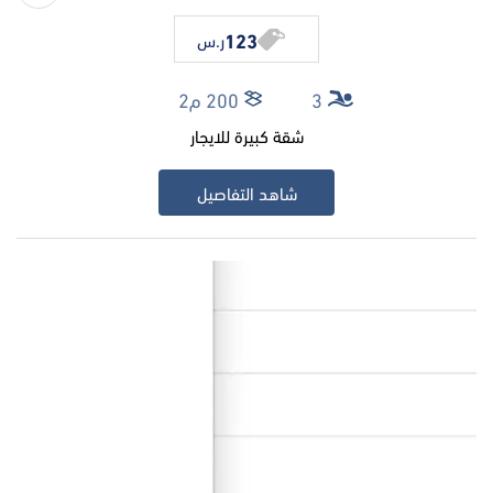
123
ر.س
3
200 م2
شقة كبيرة للايجار
شاهد التفاصيل