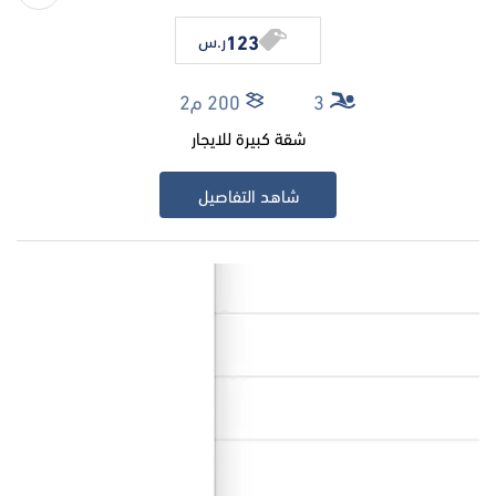
123
ر.س
3
200 م2
شقة كبيرة للايجار
شاهد التفاصيل