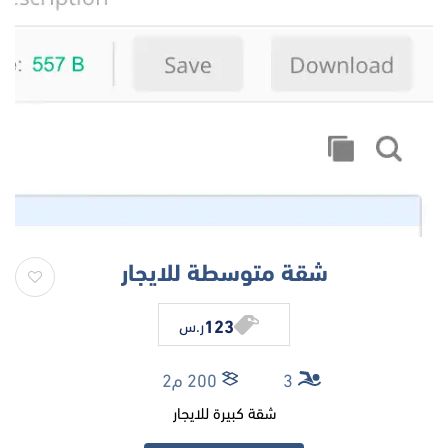
شقة متوسطة للايجار
123
ر.س
3
200 م2
شقة كبيرة للايجار