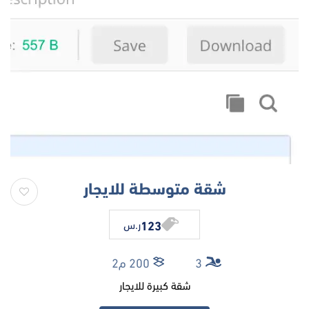
شقة متوسطة للايجار
123
ر.س
3
200 م2
شقة كبيرة للايجار