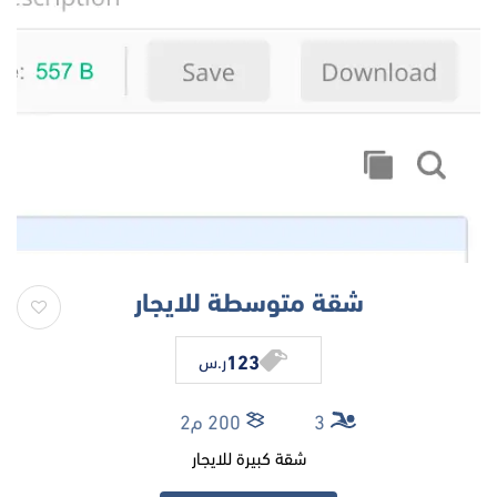
شقة متوسطة للايجار
123
ر.س
3
200 م2
شقة كبيرة للايجار