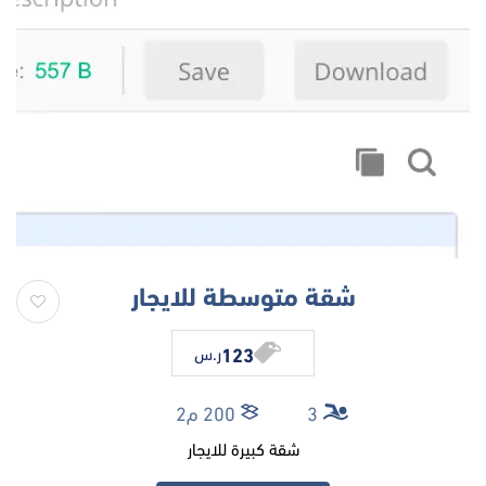
شقة متوسطة للايجار
123
ر.س
3
200 م2
شقة كبيرة للايجار