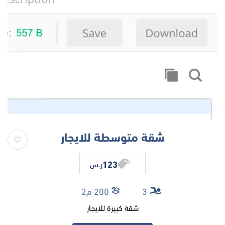
شقة متوسطة للايجار
123
ر.س
3
200 م2
شقة كبيرة للايجار