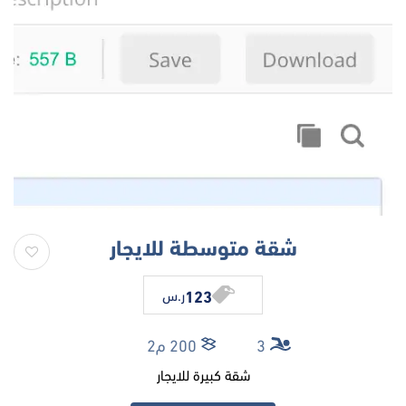
شقة متوسطة للايجار
123
ر.س
3
200 م2
شقة كبيرة للايجار