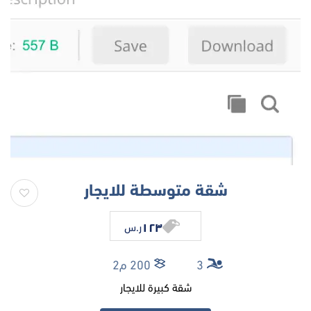
شقة متوسطة للايجار
١٢٣
ر.س
3
200 م2
شقة كبيرة للايجار