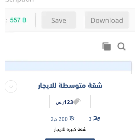
شقة متوسطة للايجار
123
ر.س
3
200 م2
شقة كبيرة للايجار