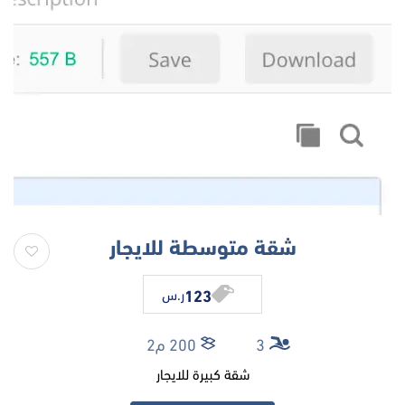
شقة متوسطة للايجار
123
ر.س
3
200 م2
شقة كبيرة للايجار