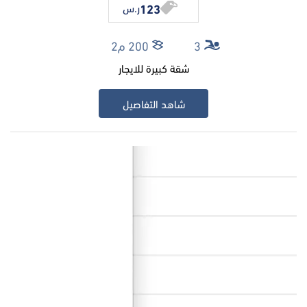
123
ر.س
3
200 م2
شقة كبيرة للايجار
شاهد التفاصيل