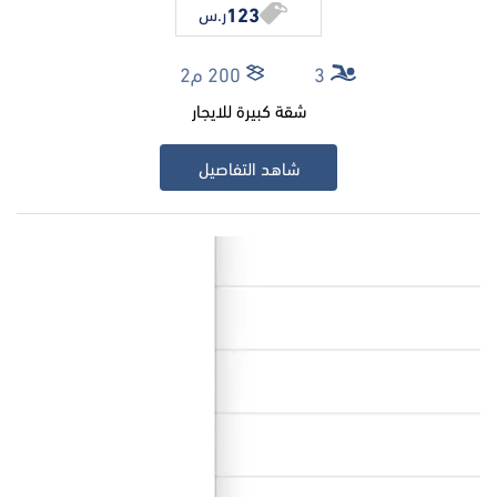
123
ر.س
3
200 م2
شقة كبيرة للايجار
شاهد التفاصيل