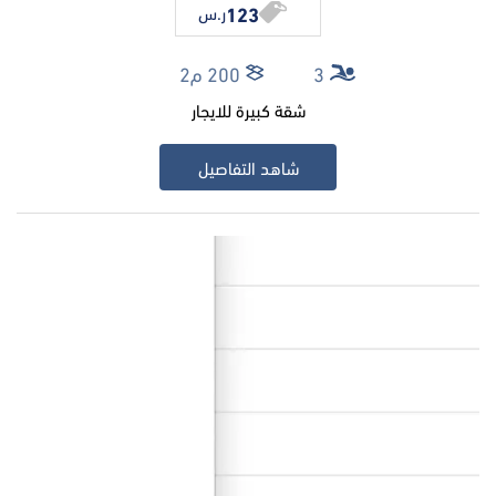
123
ر.س
3
200 م2
شقة كبيرة للايجار
شاهد التفاصيل