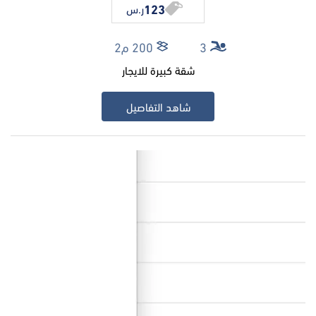
123
ر.س
3
200 م2
شقة كبيرة للايجار
شاهد التفاصيل