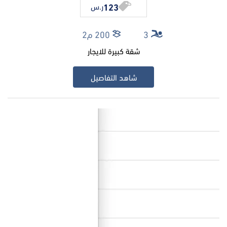
123
ر.س
3
200 م2
شقة كبيرة للايجار
شاهد التفاصيل