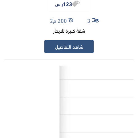
123
ر.س
3
200 م2
شقة كبيرة للايجار
شاهد التفاصيل