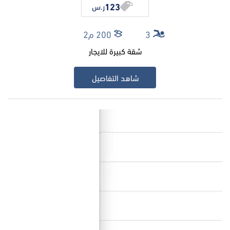
123
ر.س
3
200 م2
شقة كبيرة للايجار
شاهد التفاصيل