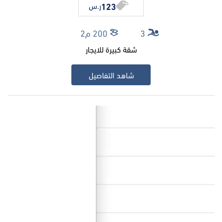
123
ر.س
3
200 م2
شقة كبيرة للايجار
شاهد التفاصيل