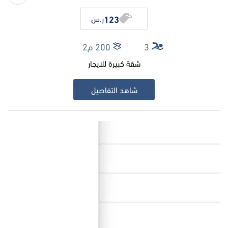
123
ر.س
3
200 م2
شقة كبيرة للايجار
شاهد التفاصيل