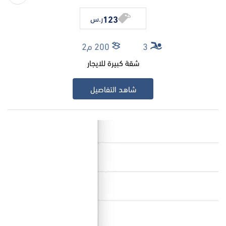
123
ر.س
3
200 م2
شقة كبيرة للايجار
شاهد التفاصيل