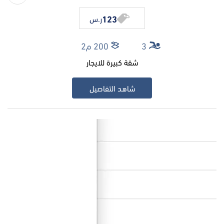
123
ر.س
3
200 م2
شقة كبيرة للايجار
شاهد التفاصيل