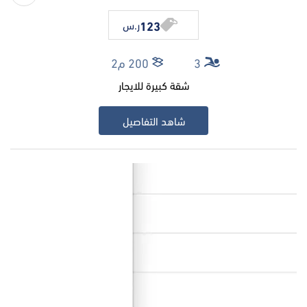
123
ر.س
3
200 م2
شقة كبيرة للايجار
شاهد التفاصيل