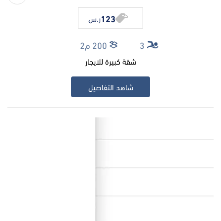
123
ر.س
3
200 م2
شقة كبيرة للايجار
شاهد التفاصيل