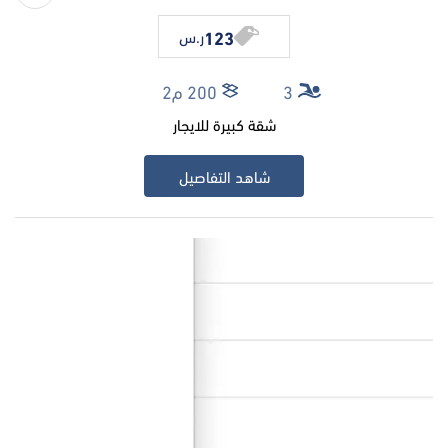
123
ر.س
3
200 م2
شقة كبيرة للايجار
شاهد التفاصيل