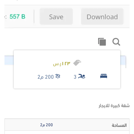
١٢٣
ر.س
3
200 م2
شقة كبيرة للايجار
المساحة
200 م2