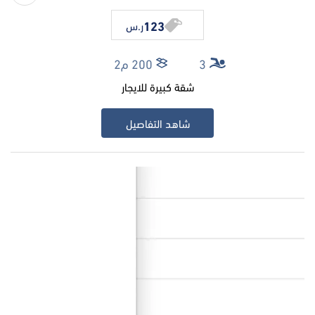
123
ر.س
3
200 م2
شقة كبيرة للايجار
شاهد التفاصيل