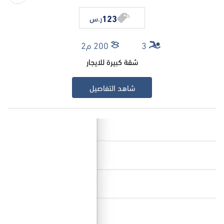
123
ر.س
3
200 م2
شقة كبيرة للايجار
شاهد التفاصيل