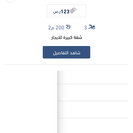
123
ر.س
3
200 م2
شقة كبيرة للايجار
شاهد التفاصيل