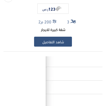
123
ر.س
3
200 م2
شقة كبيرة للايجار
شاهد التفاصيل