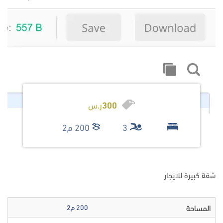
300
ر.س
3
200 م2
شقة كبيرة للايجار
المساحة
200 م2