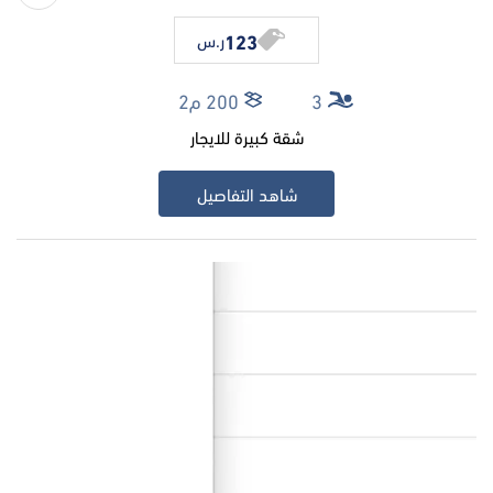
123
ر.س
3
200 م2
شقة كبيرة للايجار
شاهد التفاصيل