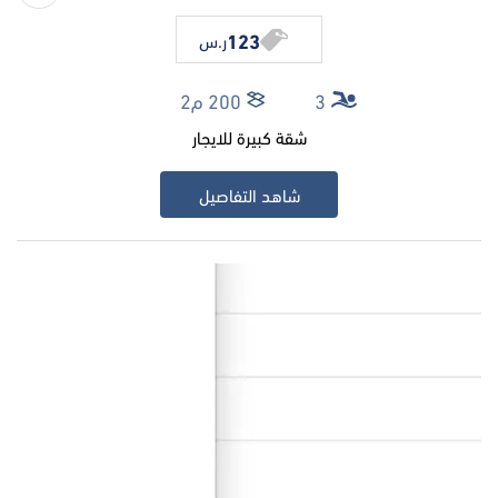
123
ر.س
3
200 م2
شقة كبيرة للايجار
شاهد التفاصيل