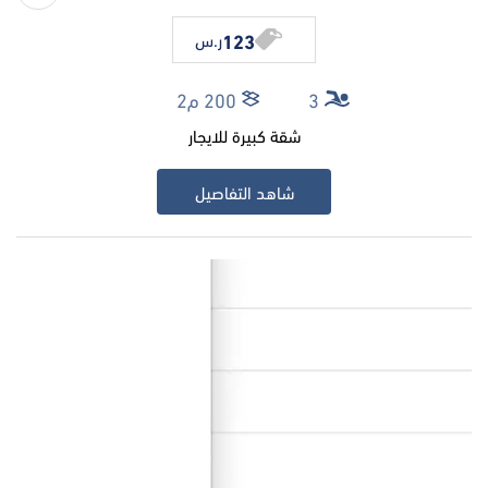
123
ر.س
3
200 م2
شقة كبيرة للايجار
شاهد التفاصيل