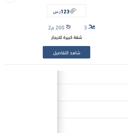
123
ر.س
3
200 م2
شقة كبيرة للايجار
شاهد التفاصيل