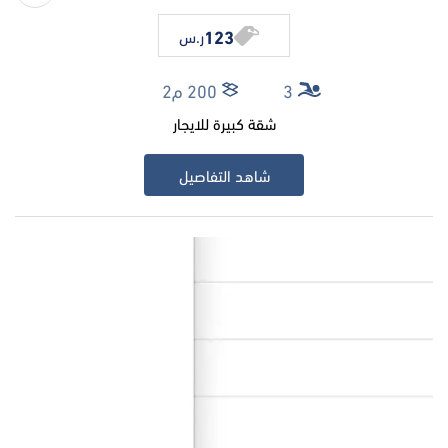
123
ر.س
3
200 م2
شقة كبيرة للايجار
شاهد التفاصيل